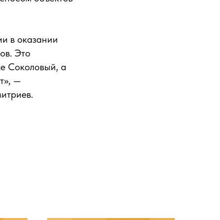
ии в оказании
ов. Это
е Соколовый, а
т», —
итриев.