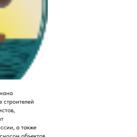
знана
е строителей
истов,
ыт
ссии, а также
 сносом объектов