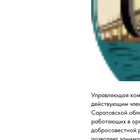
Управляющая ком
действующим чле
Саратовской обла
работающих в орг
добросовестной р
позволяет занима