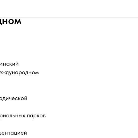
роект
дном
пинский
международном
тодической
риальных парков
зентацией