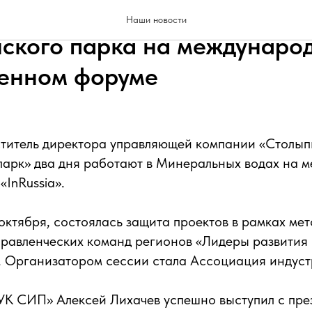
 ООО «УК СИП» защитил п
Наши новости
ского парка на междунаро
енном форуме
ститель директора управляющей компании «Столы
парк» два дня работают в Минеральных водах на 
«InRussia».
 октября, состоялась защита проектов в рамках ме
правленческих команд регионов «Лидеры развития
. Организатором сессии стала Ассоциация индуст
К СИП» Алексей Лихачев успешно выступил с пре