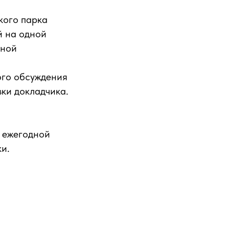
кого парка
й на одной
бной
ого обсуждения
вки докладчика.
о ежегодной
и.