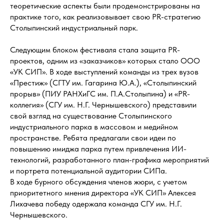
теоретические аспекты были продемонстрированы на
практике того, как реализовывает свою PR-стратегию
Столыпинский индустриальный парк.
Следующим блоком фестиваля стала защита PR-
проектов, одним из «заказчиков» которых стало ООО
«УК СИП». В ходе выступлений команды из трех вузов
«Престиж» (СГТУ им. Гагарина Ю.А.), «Столыпинский
прорыв» (ПИУ РАНХиГС им. П.А.Столыпина) и «PR-
коллегия» (СГУ им. Н.Г. Чернышевского) представили
свой взгляд на существование Столыпинского
индустриального парка в массовом и медийном
пространстве. Ребята предлагали свои идеи по
повышению имиджа парка путем привлечения ИИ-
технологий, разработанного план-графика мероприятий
и портрета потенциальной аудитории СИПа.
В ходе бурного обсуждения членов жюри, с учетом
приоритетного мнения директора «УК СИП» Алексея
Лихачева победу одержала команда СГУ им. Н.Г.
Чернышевского.